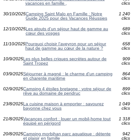
vacances en famille ,
clics
30/10/2025
Camping Saint Malo en Famille : Notre
1 240
Guide 2025 pour des Vacances Réussies
clics
12/10/2025
Les atouts d’un séjour haut de gamme au
689
cœur des vosges
clics
11/10/2025
Pourquoi choisir l’aveyron pour un séjour
658
haut de gamme au cœur de la nature ?
clics
10/9/2025
Les plus belles criques secrètes autour de
909
Saint Tropez
clics
03/9/2025
Séjourner à magné : le charme d'un camping
864
en charente maritime
clics
02/9/2025
Camping 4 étoiles bretagne : votre séjour de
899
rêve au domaine de pendruc
clics
23/8/2025
La cuisine maison à emporter : savourez
1 049
bayonne chez vous
clics
21/8/2025
Vacances confort : louer un mobil-home tout
1 318
équipé en périgord
clics
20/8/2025
Camping morbihan parc aquatique : détente
942
et plaisir en famille
clics