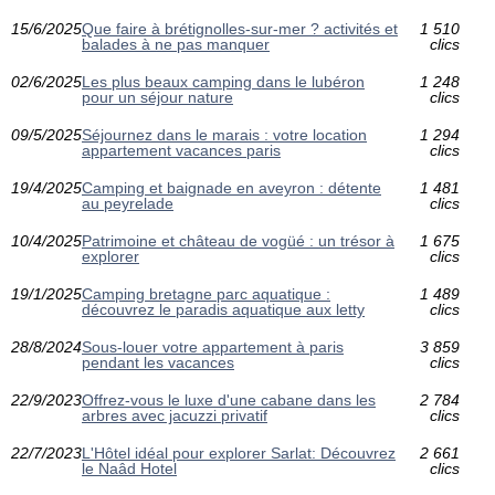
15/6/2025
Que faire à brétignolles-sur-mer ? activités et
1 510
balades à ne pas manquer
clics
02/6/2025
Les plus beaux camping dans le lubéron
1 248
pour un séjour nature
clics
09/5/2025
Séjournez dans le marais : votre location
1 294
appartement vacances paris
clics
19/4/2025
Camping et baignade en aveyron : détente
1 481
au peyrelade
clics
10/4/2025
Patrimoine et château de vogüé : un trésor à
1 675
explorer
clics
19/1/2025
Camping bretagne parc aquatique :
1 489
découvrez le paradis aquatique aux letty
clics
28/8/2024
Sous-louer votre appartement à paris
3 859
pendant les vacances
clics
22/9/2023
Offrez-vous le luxe d'une cabane dans les
2 784
arbres avec jacuzzi privatif
clics
22/7/2023
L'Hôtel idéal pour explorer Sarlat: Découvrez
2 661
le Naâd Hotel
clics