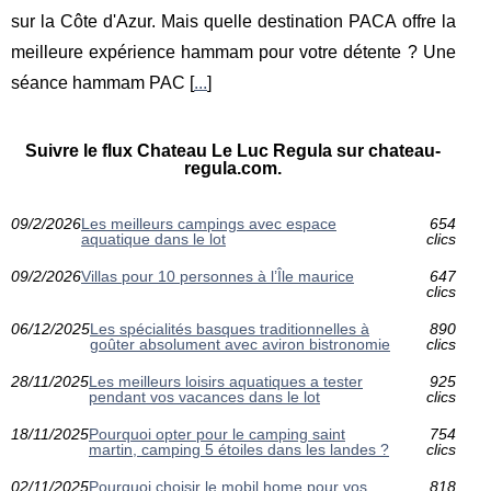
sur la Côte d'Azur. Mais quelle destination PACA offre la
meilleure expérience hammam pour votre détente ? Une
séance hammam PAC [
...
]
Suivre le flux Chateau Le Luc Regula sur chateau-
regula.com.
09/2/2026
Les meilleurs campings avec espace
654
aquatique dans le lot
clics
09/2/2026
Villas pour 10 personnes à l’Île maurice
647
clics
06/12/2025
Les spécialités basques traditionnelles à
890
goûter absolument avec aviron bistronomie
clics
28/11/2025
Les meilleurs loisirs aquatiques a tester
925
pendant vos vacances dans le lot
clics
18/11/2025
Pourquoi opter pour le camping saint
754
martin, camping 5 étoiles dans les landes ?
clics
02/11/2025
Pourquoi choisir le mobil home pour vos
818