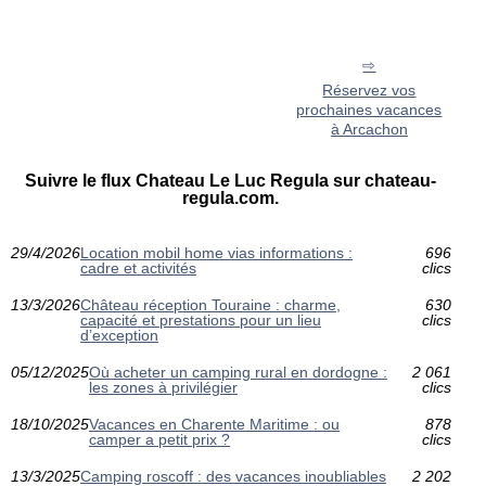
Réservez vos
prochaines vacances
à Arcachon
Suivre le flux Chateau Le Luc Regula sur chateau-
regula.com.
29/4/2026
Location mobil home vias informations :
696
cadre et activités
clics
13/3/2026
Château réception Touraine : charme,
630
capacité et prestations pour un lieu
clics
d’exception
05/12/2025
Où acheter un camping rural en dordogne :
2 061
les zones à privilégier
clics
18/10/2025
Vacances en Charente Maritime : ou
878
camper a petit prix ?
clics
13/3/2025
Camping roscoff : des vacances inoubliables
2 202